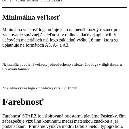
Ochranná zóna zloženého loga STARZ.
Minimálna veľkosť
Minimálna veľkosť loga určuje jeho najmenší možný rozmer pre
zachovanie správnej čitateľnosti v online a tlačovej aplikácii. V
tlačových materiáloch má logo základnú výšku 16 mm, ktorá sa
uplatňuje na formátoch A5, A4 a A3.
Najmenšia povolená veľkosť jednoduchého a zloženého loga v digitálnom a
tlačovom formáte
Základná výška loga v printovej verzii je 16mm
Farebnosť
Farebnosť STARZ je inšpirovaná priestormi plavárne Pasienky, čím
zabezpečuje vizuálnu kontinuitu medzi materskou značkou a jej
podznačkami. Primárne využíva modrú farbu s bielou typografiou.