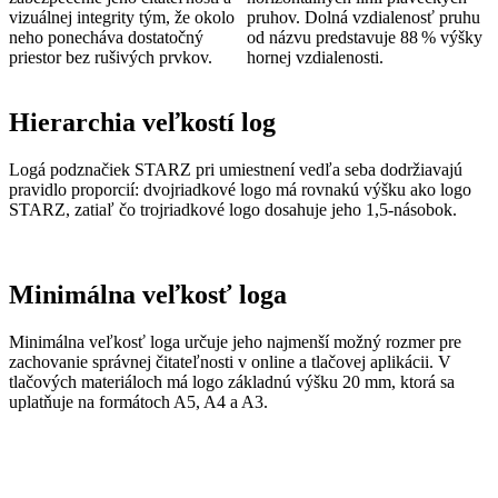
vizuálnej integrity tým, že okolo
pruhov. Dolná vzdialenosť pruhu
neho ponecháva dostatočný
od názvu predstavuje 88 % výšky
priestor bez rušivých prvkov.
hornej vzdialenosti.
Hierarchia veľkostí log
Logá podznačiek STARZ pri umiestnení vedľa seba dodržiavajú
pravidlo proporcií: dvojriadkové logo má rovnakú výšku ako logo
STARZ, zatiaľ čo trojriadkové logo dosahuje jeho 1,5-násobok.
Minimálna veľkosť loga
Minimálna veľkosť loga určuje jeho najmenší možný rozmer pre
zachovanie správnej čitateľnosti v online a tlačovej aplikácii. V
tlačových materiáloch má logo základnú výšku 20 mm, ktorá sa
uplatňuje na formátoch A5, A4 a A3.