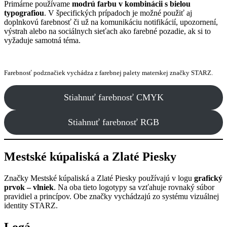
Primárne používame
modrú farbu v kombinácii s bielou
typografiou
. V špecifických prípadoch je možné použiť aj
doplnkovú farebnosť či už na komunikáciu notifikácií, upozornení,
výstrah alebo na sociálnych sieťach ako farebné pozadie, ak si to
vyžaduje samotná téma.
Farebnosť podznačiek vychádza z farebnej palety materskej značky STARZ.
Stiahnuť farebnosť CMYK
Stiahnuť farebnosť RGB
Mestské kúpaliská a Zlaté Piesky
Značky Mestské kúpaliská a Zlaté Piesky používajú v logu
grafický
prvok – vlniek
. Na oba tieto logotypy sa vzťahuje rovnaký súbor
pravidiel a princípov. Obe značky vychádzajú zo systému vizuálnej
identity STARZ.
Logá