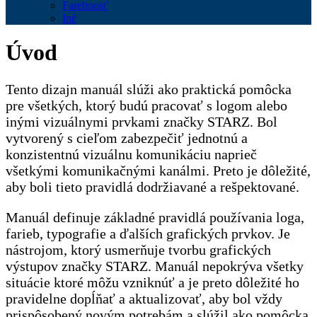
Farebnosť
Iné
Úvod
Tento dizajn manuál slúži ako praktická pomôcka
pre všetkých, ktorý budú pracovať s logom alebo
inými vizuálnymi prvkami značky STARZ. Bol
vytvorený s cieľom zabezpečiť jednotnú a
konzistentnú vizuálnu komunikáciu naprieč
všetkými komunikačnými kanálmi. Preto je dôležité,
aby boli tieto pravidlá dodržiavané a rešpektované.
Manuál definuje základné pravidlá používania loga,
farieb, typografie a ďalších grafických prvkov. Je
nástrojom, ktorý usmerňuje tvorbu grafických
výstupov značky STARZ. Manuál nepokrýva všetky
situácie ktoré môžu vzniknúť a je preto dôležité ho
pravidelne dopĺňať a aktualizovať, aby bol vždy
prispôsobený novým potrebám a slúžil ako pomôcka