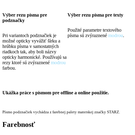
Výber rezu písma pre
Výber rezu písma pre texty
podznačky
Použité parametre textového
Pri variantoch podznačiek je
písma sú zvýraznené
modrou
.
možné opticky vyvážiť šírku a
hrúbku písma v samostatných
riadkoch tak, aby boli názvy
opticky harmonické. Používajú sa
rezy ktoré sú zvýraznené
modrou
farbou.
Ukážka práce s písmom pre offline a online použitie.
Písmo podznačiek vychádza z farebnej palety materskej značky STARZ.
Farebnosť