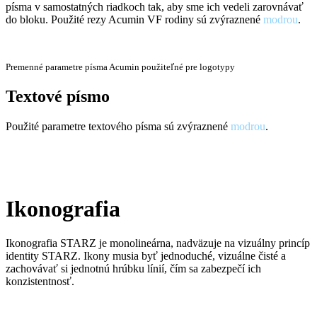
písma v samostatných riadkoch tak, aby sme ich vedeli zarovnávať
do bloku. Použité rezy Acumin VF rodiny sú zvýraznené
modrou
.
Premenné parametre písma Acumin použiteľné pre logotypy
Textové písmo
Použité parametre textového písma sú zvýraznené
modrou
.
Ikonografia
Ikonografia STARZ je monolineárna, nadväzuje na vizuálny princíp
identity STARZ. Ikony musia byť jednoduché, vizuálne čisté a
zachovávať si jednotnú hrúbku línií, čím sa zabezpečí ich
konzistentnosť.