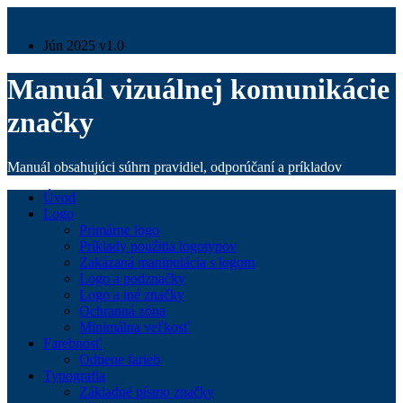
Jún 2025 v1.0
Manuál vizuálnej komunikácie
značky
Manuál obsahujúci súhrn pravidiel, odporúčaní a príkladov
Úvod
Logo
Primárne logo
Príklady použitia logotypov
Zakázaná manipulácia s logom
Logo a podznačky
Logo a iné značky
Ochranná zóna
Minimálna veľkosť
Farebnosť
Odtiene farieb
Typografia
Základné písmo značky