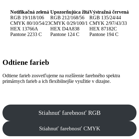
Notifikačná zelená
Upozorňujúca žltá
Výstražná červená
RGB 19/118/106
RGB 212/168/56
RGB 135/24/44
CMYK 80/10/54/23
CMYK 0/29/100/1
CMYK 2/97/43/33
HEX 13766A
HEX D4A838
HEX 87182C
Pantone 2233 C
Pantone 124 C
Pantone 194 C
Odtiene farieb
Odtiene farieb zosvetľujeme na rozšírenie farebného spektra
primárnych farieb a ich flexibilnejšie využitie v dizajne.
Stiahnuť farebnosť RGB
Stiahnuť farebnosť CMYK