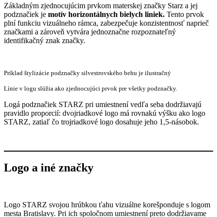
Základným zjednocujúcim prvkom materskej značky Starz a jej
podznačiek je
motív horizontálnych bielych liniek.
Tento prvok
plní funkciu vizuálneho rámca, zabezpečuje konzistentnosť naprieč
značkami a zároveň vytvára jednoznačne rozpoznateľný
identifikačný znak značky.
Príklad štylizácie podznačky silvestrovského behu je ilustračný
Línie v logu slúžia ako zjednocujúci prvok pre všetky podznačky.
Logá podznačiek STARZ pri umiestnení vedľa seba dodržiavajú
pravidlo proporcií: dvojriadkové logo má rovnakú výšku ako logo
STARZ, zatiaľ čo trojriadkové logo dosahuje jeho 1,5-násobok.
Logo a iné značky
Logo STARZ svojou hrúbkou ťahu vizuálne korešponduje s logom
mesta Bratislavy. Pri ich spoločnom umiestnení preto dodržiavame