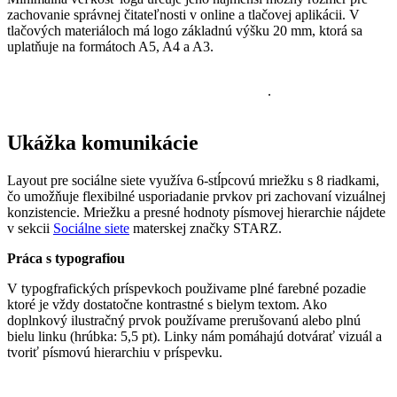
zachovanie správnej čitateľnosti v online a tlačovej aplikácii. V
tlačových materiáloch má logo základnú výšku 20 mm, ktorá sa
uplatňuje na formátoch A5, A4 a A3.
.
Ukážka komunikácie
Layout pre sociálne siete využíva 6-stĺpcovú mriežku s 8 riadkami,
čo umožňuje flexibilné usporiadanie prvkov pri zachovaní vizuálnej
konzistencie. Mriežku a presné hodnoty písmovej hierarchie nájdete
v sekcii
Sociálne siete
materskej značky STARZ.
Práca s typografiou
V typogfrafických príspevkoch použivame plné farebné pozadie
ktoré je vždy dostatočne kontrastné s bielym textom. Ako
doplnkový ilustračný prvok používame prerušovanú alebo plnú
bielu linku (hrúbka: 5,5 pt). Linky nám pomáhajú dotvárať vizuál a
tvoriť písmovú hierarchiu v príspevku.