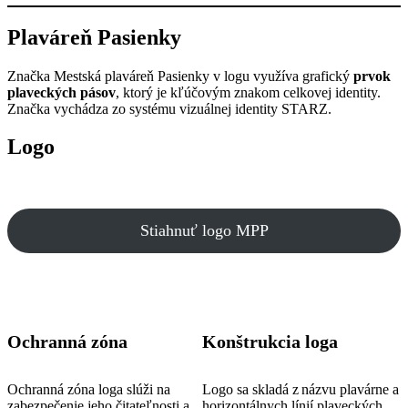
Plaváreň Pasienky
Značka Mestská plaváreň Pasienky v logu využíva grafický
prvok
plaveckých pásov
, ktorý je kľúčovým znakom celkovej identity.
Značka vychádza zo systému vizuálnej identity STARZ.
Logo
Stiahnuť logo MPP
Ochranná zóna
Konštrukcia loga
Ochranná zóna loga slúži na
Logo sa skladá z názvu plavárne a
zabezpečenie jeho čitateľnosti a
horizontálnych línií plaveckých