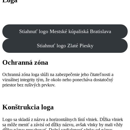
Stiahnuť logo Mestské kúpaliská Bratislava
Stiahnuť logo Zlaté Piesky
Ochranná zóna
Ochranná zóna loga slúži na zabezpečenie jeho čitateľnosti a
vizuálnej integrity tým, že okolo neho ponecháva dostatočný
priestor bez rušivých prvkov.
Konštrukcia loga
Logo sa skladá z názvu a horizontálnych línií vlniek. Dĺžka vlniek
sa môže meniť a závisí od dĺžky názvu, avšak vlnky by mali vždy
dĺžku názvu presahovať. Dolná vzdialenosť vlnky od názvu