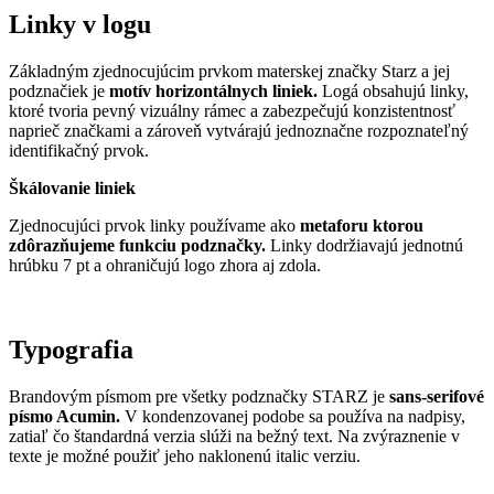
Linky v logu
Základným zjednocujúcim prvkom materskej značky Starz a jej
podznačiek je
motív horizontálnych liniek.
Logá obsahujú linky,
ktoré tvoria pevný vizuálny rámec a zabezpečujú konzistentnosť
naprieč značkami a zároveň vytvárajú jednoznačne rozpoznateľný
identifikačný prvok.
Škálovanie liniek
Zjednocujúci prvok linky používame ako
metaforu ktorou
zdôrazňujeme funkciu podznačky.
Linky dodržiavajú jednotnú
hrúbku 7 pt a ohraničujú logo zhora aj zdola.
Typografia
Brandovým písmom pre všetky podznačky STARZ je
sans-serifové
písmo Acumin.
V kondenzovanej podobe sa používa na nadpisy,
zatiaľ čo štandardná verzia slúži na bežný text. Na zvýraznenie v
texte je možné použiť jeho naklonenú italic verziu.