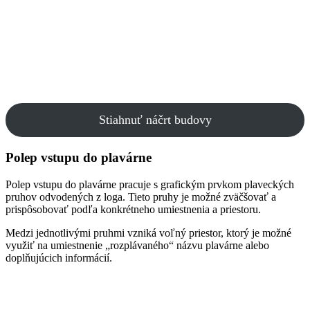
Stiahnuť náčrt budovy
Polep vstupu do plavárne
Polep vstupu do plavárne pracuje s grafickým prvkom plaveckých
pruhov odvodených z loga. Tieto pruhy je možné zväčšovať a
prispôsobovať podľa konkrétneho umiestnenia a priestoru.
Medzi jednotlivými pruhmi vzniká voľný priestor, ktorý je možné
využiť na umiestnenie „rozplávaného“ názvu plavárne alebo
doplňujúcich informácií.