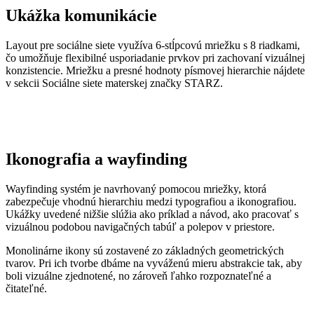
Ukážka komunikácie
Layout pre sociálne siete využíva 6-stĺpcovú mriežku s 8 riadkami,
čo umožňuje flexibilné usporiadanie prvkov pri zachovaní vizuálnej
konzistencie. Mriežku a presné hodnoty písmovej hierarchie nájdete
v sekcii Sociálne siete materskej značky STARZ.
Ikonografia a wayfinding
Wayfinding systém je navrhovaný pomocou mriežky, ktorá
zabezpečuje vhodnú hierarchiu medzi typografiou a ikonografiou.
Ukážky uvedené nižšie slúžia ako príklad a návod, ako pracovať s
vizuálnou podobou navigačných tabúľ a polepov v priestore.
Monolinárne ikony sú zostavené zo základných geometrických
tvarov. Pri ich tvorbe dbáme na vyváženú mieru abstrakcie tak, aby
boli vizuálne zjednotené, no zároveň ľahko rozpoznateľné a
čitateľné.