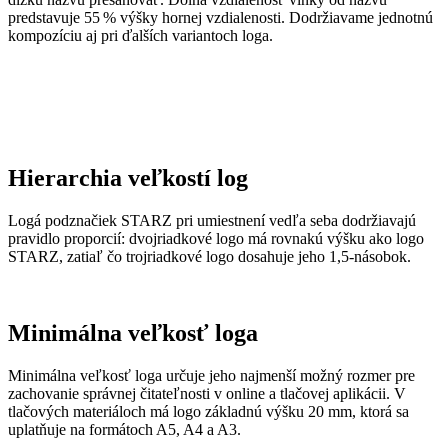
predstavuje 55 % výšky hornej vzdialenosti. Dodržiavame jednotnú
kompozíciu aj pri ďalších variantoch loga.
Hierarchia veľkostí log
Logá podznačiek STARZ pri umiestnení vedľa seba dodržiavajú
pravidlo proporcií: dvojriadkové logo má rovnakú výšku ako logo
STARZ, zatiaľ čo trojriadkové logo dosahuje jeho 1,5-násobok.
Minimálna veľkosť loga
Minimálna veľkosť loga určuje jeho najmenší možný rozmer pre
zachovanie správnej čitateľnosti v online a tlačovej aplikácii. V
tlačových materiáloch má logo základnú výšku 20 mm, ktorá sa
uplatňuje na formátoch A5, A4 a A3.