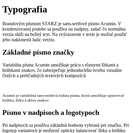
Typografia
Brandovým písmom STARZ je sans-serifové písmo Acumin. V
kondenzovanej podobe sa používa na nadpisy, zatiaľ čo normálna
verzia slúži na bežný text. Na zvýraznenie v texte je možné použiť
jeho naklonenú italic verziu.
Základné písmo značky
Variabilita písma Acumin umožňuje prácu s rôznymi šírkami a
hrúbkami znakov, čo zabezpečuje jednoduchšiu tvorbu vizuálne
čistých a prehľadných textových kompozícií.
Acumin je variabilná sans-serifová rodina písma, ktorá umožňuje upravovať
hrúbku, šírku a sklon znakov.
Písmo v nadpisoch a logotypoch
Pri nadpisoch sa používa základná hodnota vybraná pre značku. Pri
logotyp variantoch je možnosť opticky balancovať šírku a hrúbku