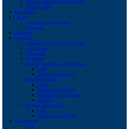
Písmo v nadpisoch a logotypoch
Textové písmo
Ikonografia
Layout
Layout pre sociálne siete
Fotografia
Aplikácie
Podznačky
Vizuálne prvky podznačiek Starz
Linky v logu
Typografia
Farebnosť
Mestské kúpaliská a Zlaté Piesky
Logá
Ukážka komunikácie
Plaváreň Pasienky
Logo
Ukážka komunikácie
Ikonografia a wayfinding
Aplikácie
Mestské športové haly
Logá
Ukážka komunikácie
Na stiahnutie
Logá