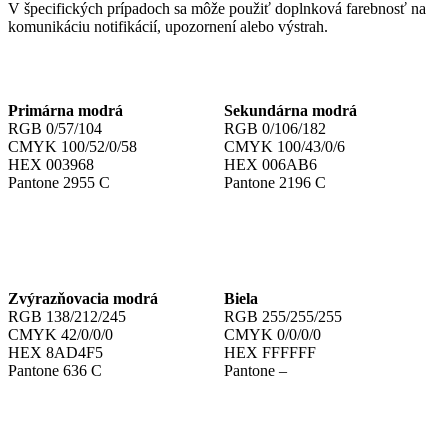
V špecifických prípadoch sa môže použiť doplnková farebnosť na
komunikáciu notifikácií, upozornení alebo výstrah.
Primárna modrá
Sekundárna modrá
RGB 0/57/104
RGB 0/106/182
CMYK 100/52/0/58
CMYK 100/43/0/6
HEX 003968
HEX 006AB6
Pantone 2955 C
Pantone 2196 C
Zvýrazňovacia modrá
Biela
RGB 138/212/245
RGB 255/255/255
CMYK 42/0/0/0
CMYK 0/0/0/0
HEX 8AD4F5
HEX FFFFFF
Pantone 636 C
Pantone –