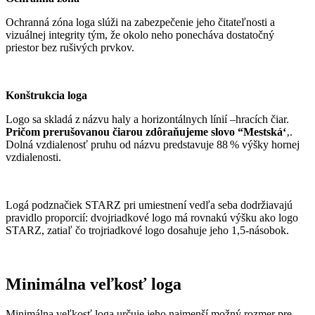
Ochranná zóna loga slúži na zabezpečenie jeho čitateľnosti a
vizuálnej integrity tým, že okolo neho ponecháva dostatočný
priestor bez rušivých prvkov.
Konštrukcia loga
Logo sa skladá z názvu haly a horizontálnych línií –hracích čiar.
Pričom prerušovanou čiarou zdôraňujeme slovo “Mestská‘
‚.
Dolná vzdialenosť pruhu od názvu predstavuje 88 % výšky hornej
vzdialenosti.
Logá podznačiek STARZ pri umiestnení vedľa seba dodržiavajú
pravidlo proporcií: dvojriadkové logo má rovnakú výšku ako logo
STARZ, zatiaľ čo trojriadkové logo dosahuje jeho 1,5-násobok.
Minimálna veľkosť loga
Minimálna veľkosť loga určuje jeho najmenší možný rozmer pre