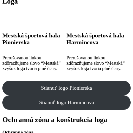
Logá
Mestská športová hala
Mestská športová hala
Pionierska
Harmincova
Prerušovanou linkou
Prerušovanou linkou
zdôrazňujeme slovo “Mestská“
zdôrazňujeme slovo “Mestská“
zvyšok loga tvoria plné čiary.
zvyšok loga tvoria plné čiary.
Stianuť logo Pionierska
Stianuť logo Harmincova
Ochranná zóna a konštrukcia loga
Ochranná zóna