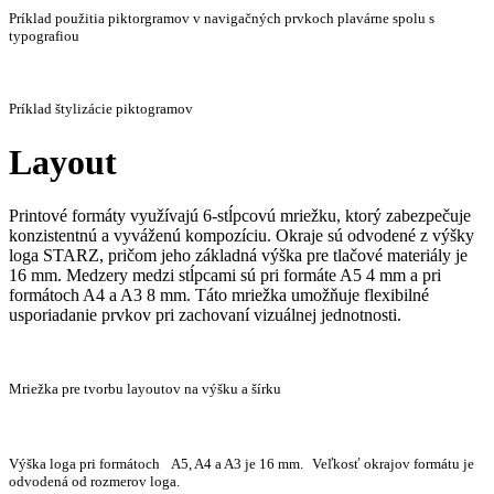
Príklad použitia piktorgramov v navigačných prvkoch plavárne spolu s
typografiou
Príklad štylizácie piktogramov
Layout
Printové formáty využívajú 6-stĺpcovú mriežku, ktorý zabezpečuje
konzistentnú a vyváženú kompozíciu. Okraje sú odvodené z výšky
loga STARZ, pričom jeho základná výška pre tlačové materiály je
16 mm. Medzery medzi stĺpcami sú pri formáte A5 4 mm a pri
formátoch A4 a A3 8 mm. Táto mriežka umožňuje flexibilné
usporiadanie prvkov pri zachovaní vizuálnej jednotnosti.
Mriežka pre tvorbu layoutov na výšku a šírku
Výška loga pri formátoch A5, A4 a A3 je 16 mm. Veľkosť okrajov formátu je
odvodená od rozmerov loga.